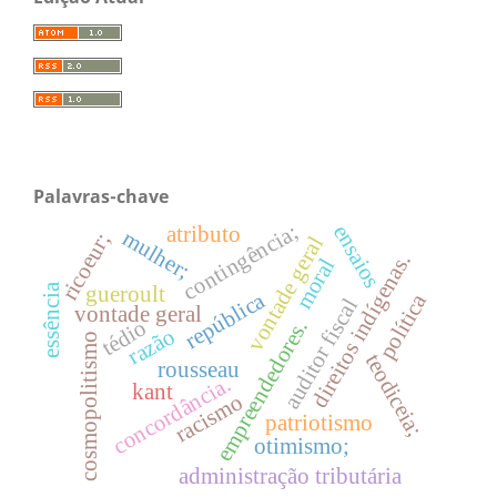
Palavras-chave
contingência;
ensaios
atributo
mulher;
ricoeur;
vontade geral
direitos indígenas.
moral
essência
gueroult
república
política
auditor fiscal
vontade geral
tédio
empreendedores.
razão
cosmopolitismo
teodiceia;
rousseau
concordância.
kant
racismo
patriotismo
otimismo;
administração tributária