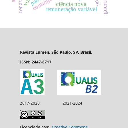
contingência;
gueroult
ciência nova
remuneração variável
Revista Lumen, São Paulo, SP, Brasil.
ISSN: 2447-8717
2017-2020 2021-2024
Licenciada com
Creative Commons