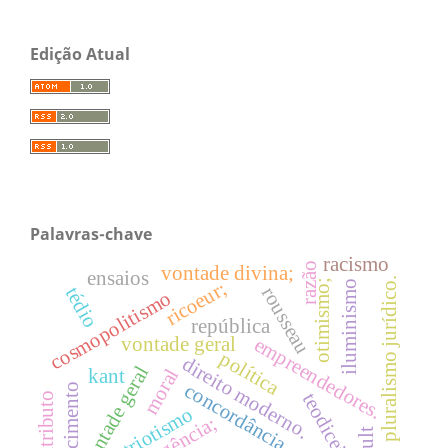
Edição Atual
Palavras-chave
racismo
razão
vontade divina;
ensaios
pluralismo jurídico.
otimismo;
ricoeur;
iluminismo
rousseau
tédio
cosmopolitismo
república
vontade geral
empreendedores.
política
direito moderno.
vontade geral
moral
kant
concordância.
renascimento
teodiceia;
atributo
patriotismo