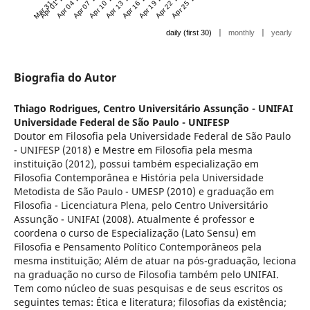
Mar 31 '21
Apr 01 '21
Apr 04 '21
Apr 07 '21
Apr 10 '21
Apr 13 '21
Apr 16 '21
Apr 19 '21
Apr 22 '21
Apr 25 '21
|
|
daily (first 30)
monthly
yearly
Biografia do Autor
Thiago Rodrigues,
Centro Universitário Assunção - UNIFAI
Universidade Federal de São Paulo - UNIFESP
Doutor em Filosofia pela Universidade Federal de São Paulo
- UNIFESP (2018) e Mestre em Filosofia pela mesma
instituição (2012), possui também especialização em
Filosofia Contemporânea e História pela Universidade
Metodista de São Paulo - UMESP (2010) e graduação em
Filosofia - Licenciatura Plena, pelo Centro Universitário
Assunção - UNIFAI (2008). Atualmente é professor e
coordena o curso de Especialização (Lato Sensu) em
Filosofia e Pensamento Político Contemporâneos pela
mesma instituição; Além de atuar na pós-graduação, leciona
na graduação no curso de Filosofia também pelo UNIFAI.
Tem como núcleo de suas pesquisas e de seus escritos os
seguintes temas: Ética e literatura; filosofias da existência;