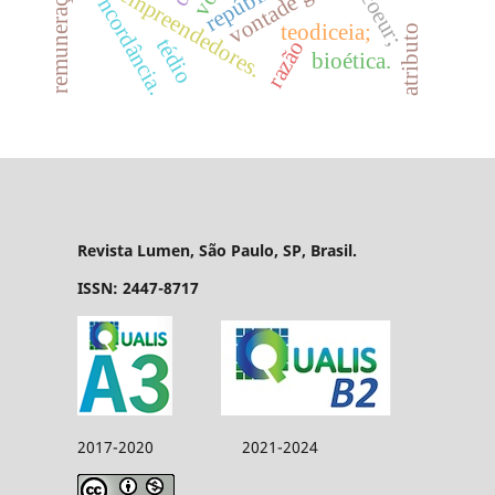
vontade geral
república
concordância.
ricoeur;
empreendedores.
teodiceia;
atributo
tédio
razão
bioética.
Revista Lumen, São Paulo, SP, Brasil.
ISSN: 2447-8717
2017-2020 2021-2024