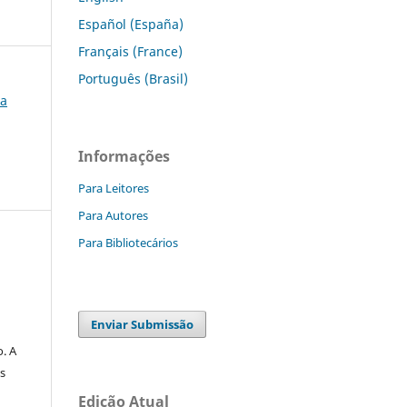
Español (España)
Français (France)
Português (Brasil)
ca
Informações
Para Leitores
Para Autores
Para Bibliotecários
Enviar Submissão
. A
s
Edição Atual