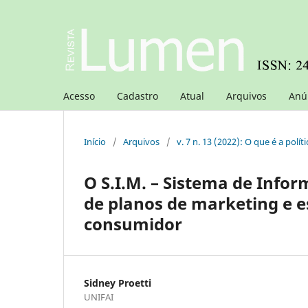
Acesso
Cadastro
Atual
Arquivos
Anú
Início
/
Arquivos
/
v. 7 n. 13 (2022): O que é a polít
O S.I.M. – Sistema de Info
de planos de marketing e 
consumidor
Sidney Proetti
UNIFAI