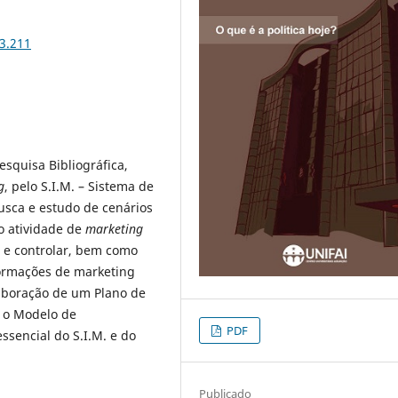
13.211
esquisa Bibliográfica,
g
, pelo S.I.M. – Sistema de
sca e estudo de cenários
 atividade de
marketing
r e controlar, bem como
formações de marketing
aboração de um Plano de
r o Modelo de
PDF
sencial do S.I.M. e do
Publicado