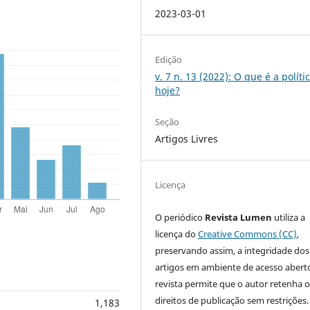
2023-03-01
Edição
v. 7 n. 13 (2022): O que é a políti
hoje?
Seção
Artigos Livres
Licença
O periódico
Revista Lumen
utiliza a
licença do
Creative Commons (CC)
,
preservando assim, a integridade dos
artigos em ambiente de acesso aberto
revista permite que o autor retenha o
direitos de publicação sem restrições.
1,183