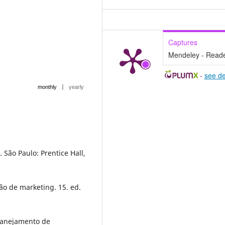
Captures
Mendeley - Read
-
see de
|
monthly
yearly
 São Paulo: Prentice Hall,
ão de marketing. 15. ed.
lanejamento de