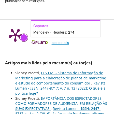
publicação sem restrições.
Captures
Mendeley - Readers:
274
-
see details
Artigos mais lidos pelo mesmo(s) autor(es)
Sidney Proetti,
O S.I.M. – Sistema de Informação de
Marketing para a elaboração de planos de marketing
e estudo do comportamento do consumidor
,
Revista
Lumen - ISSN: 2447-8717: v. 7 n. 13 (2022): O que é a
política hoje?
Sidney Proetti,
IMPORTÂNCIA DOS ESPECTADORES,
COMO FORMADORES DE AUDIÊNCIA, EM RELAÇÃO ÀS
SUAS EXPECTATIVAS
,
Revista Lumen - ISSN: 2447-
8717: v. 1 n. 2 (2016): As faces do fundamentalismo: