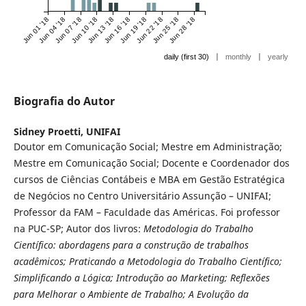
Jun 01 '18
Jun 04 '18
Jun 07 '18
Jun 10 '18
Jun 13 '18
Jun 16 '18
Jun 19 '18
Jun 22 '18
Jun 25 '18
Jun 28 '18
|
|
daily (first 30)
monthly
yearly
Biografia do Autor
Sidney Proetti,
UNIFAI
Doutor em Comunicação Social; Mestre em Administração;
Mestre em Comunicação Social; Docente e Coordenador dos
cursos de Ciências Contábeis e MBA em Gestão Estratégica
de Negócios no Centro Universitário Assunção – UNIFAI;
Professor da FAM – Faculdade das Américas. Foi professor
na PUC-SP; Autor dos livros:
Metodologia do Trabalho
Científico: abordagens para a construção de trabalhos
acadêmicos; Praticando a Metodologia do Trabalho Científico;
Simplificando a Lógica; Introdução ao Marketing; Reflexões
para Melhorar o Ambiente de Trabalho; A Evolução da