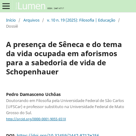
Início
/
Arquivos
/
v. 10 n. 19 (2025): Filosofia | Educação
/
Dossiê
A presença de Sêneca e do tema
da vida ocupada em aforismos
para a sabedoria de vida de
Schopenhauer
Pedro Damasceno Uchôas
Doutorando em Filosofia pela Universidade Federal de São Carlos
(UFSCar) e professor substituto na Universidade Federal de Mato
Grosso do Sul.
http://orcid.org/0000-0001-9055-651X
DOI:
https://doi.org/10.32459/2447-8717e256