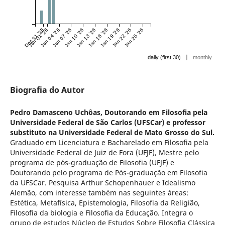
Dec 31 '25
Jan 01 '26
Jan 04 '26
Jan 07 '26
Jan 10 '26
Jan 13 '26
Jan 16 '26
Jan 19 '26
Jan 22 '26
Jan 25 '26
|
daily (first 30)
monthly
Biografia do Autor
Pedro Damasceno Uchôas,
Doutorando em Filosofia pela
Universidade Federal de São Carlos (UFSCar) e professor
substituto na Universidade Federal de Mato Grosso do Sul.
Graduado em Licenciatura e Bacharelado em Filosofia pela
Universidade Federal de Juiz de Fora (UFJF), Mestre pelo
programa de pós-graduação de Filosofia (UFJF) e
Doutorando pelo programa de Pós-graduação em Filosofia
da UFSCar. Pesquisa Arthur Schopenhauer e Idealismo
Alemão, com interesse também nas seguintes áreas:
Estética, Metafísica, Epistemologia, Filosofia da Religião,
Filosofia da biologia e Filosofia da Educação. Integra o
grupo de estudos Núcleo de Estudos Sobre Filosofia Clássica