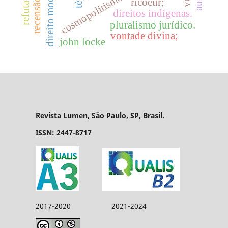
direito moderno.
cosmopolitismo
ricoeur;
direitos indígenas.
pluralismo jurídico.
vontade divina;
john locke
Revista Lumen, São Paulo, SP, Brasil.
ISSN: 2447-8717
2017-2020 2021-2024