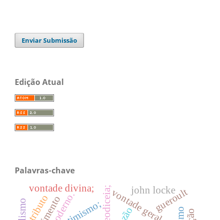
Enviar Submissão
Edição Atual
Palavras-chave
vontade divina;
john locke
teodiceia;
gueroult
vontade geral
atributo
otimismo;
razão