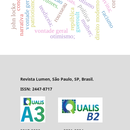
vontade geral
direito moderno.
patriotismo
rousseau
john locke
política
teodiceia;
república
racismo
gueroult
narrativa
mulher;
vontade geral
otimismo;
Revista Lumen, São Paulo, SP, Brasil.
ISSN: 2447-8717