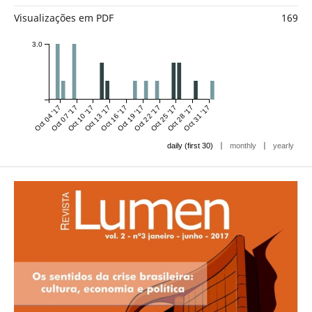
Visualizações em PDF
169
3.0
Oct 04 '17
Oct 07 '17
Oct 10 '17
Oct 13 '17
Oct 16 '17
Oct 19 '17
Oct 22 '17
Oct 25 '17
Oct 28 '17
Oct 31 '17
|
|
daily (first 30)
monthly
yearly