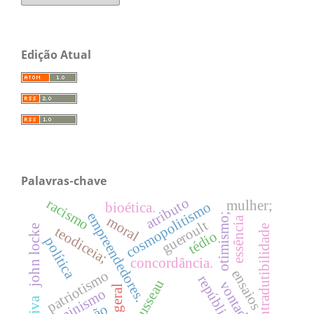
Edição Atual
Palavras-chave
atributo
racismo
mulher;
cosmopolitismo
bioética.
empreendedores.
otimismo;
moral
essência
gueroult
intradutibilidade
john locke
teodiceia;
tédio
política
concordância.
ensaios
patriotismo
república
rousseau
iluminismo