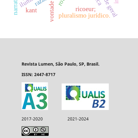
vontade geral
vontade geral
narrativa
razão
ricoeur;
kant
pluralismo jurídico.
Revista Lumen, São Paulo, SP, Brasil.
ISSN: 2447-8717
2017-2020 2021-2024