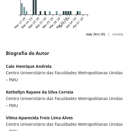
Mar 13 '26
Mar 16 '26
Mar 19 '26
Mar 22 '26
Mar 25 '26
Mar 28 '26
Mar 31 '26
Apr 01 '26
Apr 04 '26
Apr 07 '26
|
daily (first 30)
monthly
Biografia do Autor
Caio Henrique Andrela
Centro Universitário das Faculdades Metropolitanas Unidas
– FMU
Kethellyn Rayane da Silva Correia
Centro Universitário das Faculdades Metropolitanas Unidas
– FMU
Vilma Aparecida Frois Lima Alves
Centro Universitário das Faculdades Metropolitanas Unidas