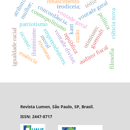
atributo
tédio
renascimento
vontade geral
mulher;
teodiceia;
concordância.
cosmopolitismo
ciência nova
vontade geral
política
patriotismo
kant
otimismo;
empreendedores.
igualdade racial
gueroult
iluminismo
vontade divina;
razão
ricoeur;
república
moral
rousseau
auditor fiscal
filosofia
essência
Revista Lumen, São Paulo, SP, Brasil.
ISSN: 2447-8717